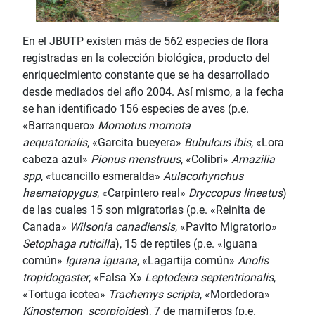
En el JBUTP existen más de 562 especies de flora
registradas en la colección biológica, producto del
enriquecimiento constante que se ha desarrollado
desde mediados del año 2004. Así mismo, a la fecha
se han identificado 156 especies de aves (p.e.
«Barranquero»
Momotus momota
aequatorialis
, «Garcita bueyera»
Bubulcus ibis
, «Lora
cabeza azul»
Pionus menstruus
, «Colibrí»
Amazilia
spp
, «tucancillo esmeralda»
Aulacorhynchus
haematopygus
, «Carpintero real»
Dryccopus lineatus
)
de las cuales 15 son migratorias (p.e. «Reinita de
Canada»
Wilsonia canadiensis
, «Pavito Migratorio»
Setophaga ruticilla
), 15 de reptiles (p.e. «Iguana
común»
Iguana iguana
, «Lagartija común»
Anolis
tropidogaster
, «Falsa X»
Leptodeira septentrionalis
,
«Tortuga icotea»
Trachemys scripta
, «Mordedora»
Kinosternon scorpioides
), 7 de mamíferos (p.e.