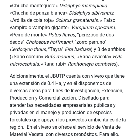
«Chucha mantequera»
Didelphys marsupialis
,
«Chucha de panza blanca»
Didelphys albiventris
,
«Ardilla de cola roja»
Sciurus granatensis
, » Falso
vampiro o vampiro gigante»
Vampirum spectrum
,
«Perro de monte»
Potos flavus
, “perezoso de dos
dedos”
Choloepus hoffmanni
, “zorro perruno”
Cerdocyon thous
, “Tayra”
Eira barbara
) y 3 de anfibios
(«Sapo común»
Bufo marinus
, «Rana arvícola»
Hyla
microcephala
, «Rana rubí»
Ranitomeya bombetes
).
Adicionalmente, el JBUTP cuenta con vivero que tiene
una extensión de 0.4 Ha, y en él disponemos de
diversas áreas para fines de Investigación, Extensión,
Producción y Comercialización.
Diseñado para
atender las necesidades empresariales públicas y
privadas en el manejo y
producción de especies
forestales que apoyen los proyectos ambientales de la
región.
En el vivero se ofrece el servicio de Venta de
Material Vegetal con diversos propósitos.
Para ello,